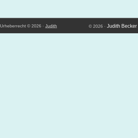
Urheberrecht © 2026 ·
Judith
Judith Becker
© 2026 ·
Becker
An
Genesis Framework
·
WordPress
·
Log in