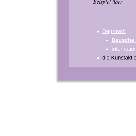
Beispiel über
Degrowth
Deusche 
Internati
die Kunstakti