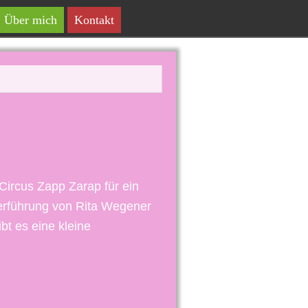
Über mich
Kontakt
Circus Zapp Zarap für ein
derführung von Rita Wegener
bt es eine kleine