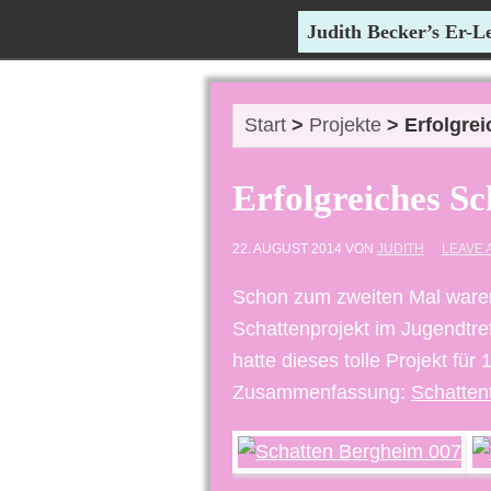
Judith Becker’s Er-
Start
>
Projekte
> Erfolgrei
Erfolgreiches Sc
22. AUGUST 2014
VON
JUDITH
LEAVE 
Schon zum zweiten Mal waren 
Schattenprojekt im Jugendtre
hatte dieses tolle Projekt fü
Zusammenfassung:
Schatt
en