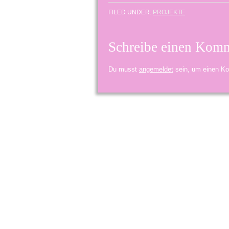
FILED UNDER:
PROJEKTE
Schreibe einen Kom
Du musst
angemeldet
sein, um einen K